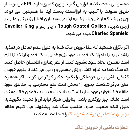
محسوسی تحت تغذیه قرار می گیرند و وزن کمتری دارند. EPI می تواند از
طریق عفونت یا آسیب به لوزالمعده بدست آید اما همچنین می تواند
چیزی باشد که از طریق ژنتیک به ارث می رسد. این اختلال ژنتیکی اغلب در
ژرمن شپرد ، Rough Coated Collies ، چاو چاو و Cavalier King
Charles Spaniels دیده می شود.
اگر نگران هستید که غذا خوردن سگ شما به دلیل عدم تعادل در تغذیه
باشد ، باید با دامپزشک خود در مورد رژیم غذایی سگ خود و اینکه آیا لازم
است تغییری ایجاد شود مشورت کنید. از نظر رفتاری ، اطمینان حاصل کنید
که سگ شما به اندازه کافی ورزش جسمی و روحی می کند تا جلوی خوردن
کثیفی ناشی از بی حوصلگی را بگیرد. دکتر کوگر می گوید ، اگر همه راه
های دیگر شکست بخورد ، “ممکن است منع دسترسی به مناطق مورد
علاقه خاک خواری مورد نیاز باشد.” به یاد داشته باشید ، خوردن خاک ممکن
است نشانه چیز بزرگتری باشد ، بنابراین هرگز نباید آن را نادیده بگیرید.به
دلیل انکه صحبت غذای مناسب سگ شد پیشنهاد می کنیم مقاله
بهترین غذا‌‌‌‌‌‌ها برای درشت شدن سگ
را حتما مطالعه کنید
خطرات ناشی از خوردن خاک