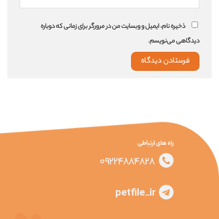
ذخیره نام، ایمیل و وبسایت من در مرورگر برای زمانی که دوباره
دیدگاهی می‌نویسم.
راه های ارتباطی
09224884828
petfile_ir