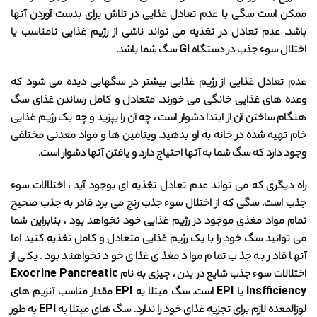
ممکن است سگی با عدم تعادل غذایی در تلاش برای بدست آوردن آنها
باشد. عدم تعادل در تغذیه می تواند ناشی از رژیم غذایی نامناسب یا
اختلال سوء جذب در دستگاه GI سگ شما باشد.
عدم تعادل غذایی از رژیم غذایی بیشتر در سگهایی دیده می شود که
وعده های غذایی خانگی می خورند. متعادل و کامل رساندن غذای سگ
هنگام ساختن آن از ابتدا دشوار است ، چه آن را بپزید و چه یک رژیم غذایی
خام تهیه شده در خانه به او بدهید. ویتامین ها و مواد معدنی مختلفی
وجود دارد که سگ شما به آنها احتیاج دارد و یافتن آنها دشوار است.
راه دیگری که می تواند عدم تعادل تغذیه ای بوجود آید ، اختلالات سوء
جذب است. سگی که از اختلال سوء جذب رنج می برد قادر به جذب صحیح
تمام مواد مغذی موجود در رژیم غذایی خود نخواهد بود ، بنابراین شما
می توانید سگ خود را با یک رژیم غذایی متعادل و کامل تغذیه کنید اما
آنها قادر به جذب تمام مواد مغذی غذای خود نخواهند بود. یکی از
اختلالات سوء جذب شایع در بدن ، چیزی به نام Exocrine Pancreatic
Insfficiency یا EPI است. سگ مبتلا به EPI مقدار مناسب آنزیم های
لوزالمعده لازم برای تجزیه غذای خود را ندارد. سگ های مبتلا به EPI به طور