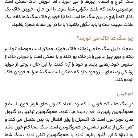
سگ انواع و اقسام چیزها را می خورد ، اما خوردن خاک ممکن است
موضوعی باشد که باعث نگرانی شما شود. با این حال ، خوردن خاک یک
رفتار کاملاً رایج در بین سگ ها است.اما آیا خوردن خاک سگ شما فقط یک
عادت عجیب است یا باید نگران باشید؟ با ما در این مقاله همراه باشید.
چرا سگ ها خاک می خورند؟
به چند دلیل سگ ها می توانند خاک بخورند. ممکن است حوصله آنها سر
رفته و بوی چیز جالبی را در خاک بو کنند و یا ممکن است با خوردن خاک از
استرس خود رهایی یابند و خود را آرام کنند. با این حال ، برخی از موارد
پزشکی زمینه ای نیز وجود دارد که ممکن است سگ شما را به خوردن خاک
آلوده کند.
کم خونی
در سگ ها ، کم خونی یا کمبود تعداد گلبول های قرمز خون یا سطح
هموگلوبین پایین در خون دیده می شود. هموگلوبین ترکیبی در گلبول
های قرمز خون است که اکسیژن را برای انتقال به بدن متصل می کند و
آهن یکی از عناصر اساسی در هموگلوبین است. سگ شما کم خون باشد
به اندازه کافی گلبول قرمز ندارد یا هموگلوبین کافی ندارد ، سگ شما