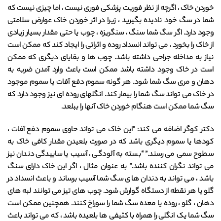
خوردن خاک ، اگرچه از نظر فوریت پزشکی فوری نیست ، اما چیزی نیست که
شما در سگ خود نادیده بگیرید ، زیرا در اثر خوردن خاک عوارض سلامتی
وجود دارد. اگر سگ شما سنگ ، سنگریزه ، چوب یا حتی مقدار بسیار زیادی
از خاک را بخورد ، می تواند انسداد روده و اثراتی را ایجاد کند که ممکن است
نیاز به مداخله جراحی داشته باشد. چوب ها و بقایای دیگری که ممکن
است در خاک وجود داشته باشد ممکن است باعث وارد آمدن ضربه به
دهان و مری سگ شما شود. هر گونه سموم دفع آفات یا سموم موجود
در خاک می تواند سگ شما را بیمار کند. انگلهای روده ای نیز وجود دارد که
سگ شما ممکن است هنگام خوردن خاک آنها را ببلعد.
دکتر کوگر اضافه می کند: “این خاک می تواند حاوی سموم دفع آفات ،
کودها یا سموم دیگری باشد که در صورت بلعیدن مقدار کافی خاک به
سطوح سمی می رسند.” “بسته به آلودگی ، آسیب یا ساییدگی دندان نیز
می تواند نگران کننده باشد.” به عنوان مثال ، اگر این خاک دارای سنگ
باشد ، می تواند به دندان های سگ شما آسیب برساند و باعث انسداد در
گلو یا هر نقطه از دستگاه گوارش شود. چوب های تیز می توانند لبه های
دهان ، گلو ، روده یا معده سگ شما را سوراخ کنند. همچنین ممکن است
سگ شما یک انگلی را همراه با کثیفی ها بلعیده باشد ، که می تواند باعث